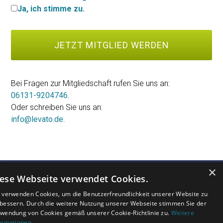
Ja, ich stimme zu.
Bei Fragen zur Mitgliedschaft rufen Sie uns an:
06131-9204746
.
Oder schreiben Sie uns an:
info@levato.de
.
×
ese Webseite verwendet Cookies.
 verwenden Cookies, um die Benutzerfreundlichkeit unserer Website zu
MEINUNG
FAQ
AGB
bessern. Durch die weitere Nutzung unserer Webseite stimmen Sie der
wendung von Cookies gemäß unserer Cookie-Richtlinie zu.
Weitere
KONTAKT
PRESSE
PARTNER
ormationen