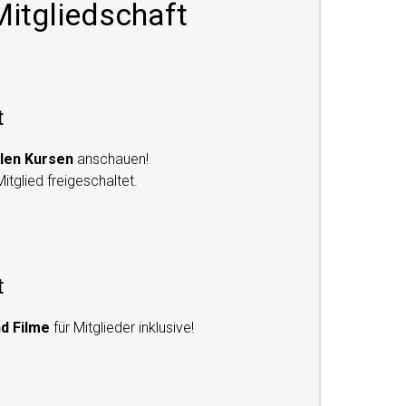
Mitgliedschaft
t
llen Kursen
anschauen!
itglied freigeschaltet.
t
d Filme
für Mitglieder inklusive!