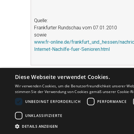
Quelle:
Frankfurter Rundschau vom 07.01.2010
sowie
www.fr-online.de/frankfurt_und_hessen/nachr
Internet-Nachilfe-fuer-Senioren.html
Diese Webseite verwendet Cookies.
Wir verwenden Cookies, um die Benutzerfreundlichkeit unserer Web
stimmen Sie der Verwendung von Cookies gemäß unserer Cookie-Ric
UNBEDINGT ERFORDERLICH
PERFORMANCE
MEINUNG
FAQ
AGB
UNKLASSIFIZIERTE
DETAILS ANZEIGEN