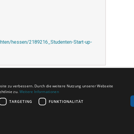
ichten/hessen/2189216_Studenten-Start-up-
site zu verbessern. Durch die weitere Nutzung unserer Webseite
htlinie zu.
Weitere Informationen
TARGETING
FUNKTIONALITÄT
KONTAKT
PRESSE
PARTNER
IMPRES
AUSZEICHNUNGEN
ÜBER UNS
COPYRIGHT 2026 BY LEVATO GMBH