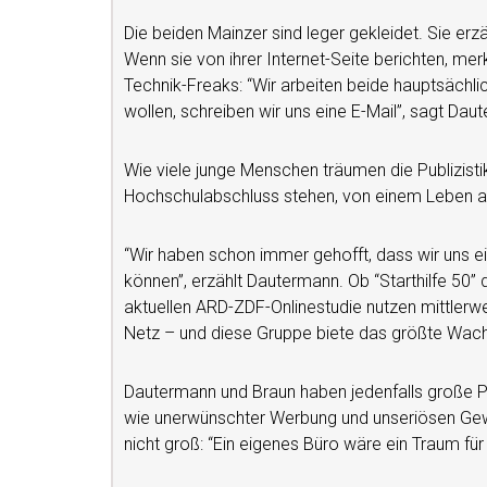
Die beiden Mainzer sind leger gekleidet. Sie erz
Wenn sie von ihrer Internet-Seite berichten, me
Technik-Freaks: “Wir arbeiten beide hauptsächl
wollen, schreiben wir uns eine E-Mail”, sagt Dau
Wie viele junge Menschen träumen die Publizisti
Hochschulabschluss stehen, von einem Leben al
“Wir haben schon immer gehofft, dass wir uns e
können”, erzählt Dautermann. Ob “Starthilfe 50”
aktuellen ARD-ZDF-Onlinestudie nutzen mittlerw
Netz – und diese Gruppe biete das größte Wac
Dautermann und Braun haben jedenfalls große Pl
wie unerwünschter Werbung und unseriösen Gewi
nicht groß: “Ein eigenes Büro wäre ein Traum für 