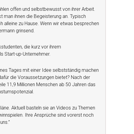
ählen offen und selbstbewusst von ihrer Arbeit.
rkt man ihnen die Begeisterung an. Typisch
ich alleine zu Hause. Wenn wir etwas besprechen
termann grinsend.
kstudenten, die kurz vor ihrem
s Start-up-Unternehmer.
ines Tages mit einer Idee selbstständig machen
 dafür die Voraussetzungen bietet? Nach der
eile 11,9 Millionen Menschen ab 50 Jahren das
hstumspotenzial.
äne. Aktuell basteln sie an Videos zu Themen
nnspielen. Ihre Ansprüche sind vorerst noch
uns.”