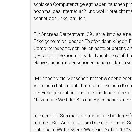
schicken Computer zugelegt haben, tauchen pro
nochmal das Internet an? Und wofür braucht man 
schnell den Enkel anrufen.
Für Andreas Dautermann, 29 Jahre, ist dies eine 
Enkelgeneration, dessen Telefon dann klingelt. 
Computerexperte, schließlich hatte er bereits al
geschraubt. Senioren aus der Nachbarschaft half
Gehversuchen in der schönen neuen elektronisc
“Mir haben viele Menschen immer wieder dieselbe
Vor einem halben Jahr hatte er mit seinem Kommi
der Enkelgeneration, dann die zündende Idee: ein
Nutzern die Welt der Bits und Bytes näher zu erk
In einem Uni-Seminar sammelten die beiden Erf
Internet. Seit Anfang Juli sind sie nun mit ihrer Se
dafür beim Wettbewerb “Wege ins Netz 2009” vo