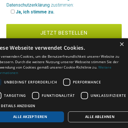
Datenschutzerklärung
zustimmen:
Ja, ich stimme zu.
×
ese Webseite verwendet Cookies.
Kundenservice an erster Stelle
 verwenden Cookies, um die Benutzerfreundlichkeit unserer Website zu
bessern. Durch die weitere Nutzung unserer Webseite stimmen Sie der
wendung von Cookies gemäß unserer Cookie-Richtlinie zu.
Weitere
ormationen
UNBEDINGT ERFORDERLICH
PERFORMANCE
TARGETING
FUNKTIONALITÄT
UNKLASSIFIZIERTE
DETAILS ANZEIGEN
Andreas Dautermann
ALLE AKZEPTIEREN
ALLE ABLEHNEN
Hinter Levato stecken zwei Menschen, der eine davon bin