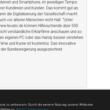
nternet und Smartphone, im jeweiligen Tempo
hrer Kundinnen und Kunden. Das kommt gut an,
enn die Digitalisierung der Gesellschaft macht
uch vor älteren Menschen nicht Halt. “Unter
ww.levato.de können Hilfesuchende über 500
eicht verständliche Erklärfilme anschauen und so
en eigenen PC oder das Handy besser verstehen
 Filme und Kurse ist kostenlos. Das innovative
 der Bundesregierung ausgezeichnet.
site zu verbessern. Durch die weitere Nutzung unserer Webseite
htlinie zu.
Weitere Informationen