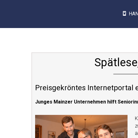
HA
Spätlese
Preisgekröntes Internetportal 
Junges Mainzer Unternehmen hilft Seniorin
K
z
ä