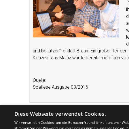
I
i
d
a
w
l
d
und benutzen”, erklärt Braun. Ein großer Teil der
Konzept aus Mainz wurde bereits mehrfach von
Quelle:
Spätlese Ausgabe 03/2016
Diese Webseite verwendet Cookies.
Wir verwenden Cookies, um die Benutzerfreundlichkeit unserer Web
stimmen Sie der Verwendung von Cookies gemäß unserer Cookie-Ric