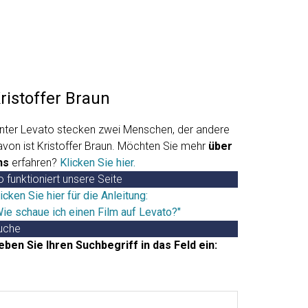
ristoffer Braun
inter Levato stecken zwei Menschen, der andere
avon ist Kristoffer Braun. Möchten Sie mehr
über
ns
erfahren?
Klicken Sie hier.
 funktioniert unsere Seite
icken Sie hier für die Anleitung:
Wie schaue ich einen Film auf Levato?"
uche
eben Sie Ihren Suchbegriff in das Feld ein:
chbegriff
ingeben