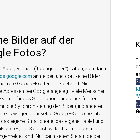
e Bilder auf der
K
gle Fotos?
H
d
 App gesichert (“hochgeladen”) haben, sich dann
u
os.google.com
anmelden und dort keine Bilder
So
mehrere Google-Konten im Spiel sind. Nicht
Kl
re Adressen bei Google angelegt, viele Menschen
"
-Konto für das Smartphone und eines für den
S
mit die Synchronisierung der Bilder (und anderer
G
Geräten zwingend dasselbe Google-Konto benutzt
 das eigene Smartphone, das eigene Tablet und
Su
als erstes, ob Sie auch wirklich am Handy und am
e
gemeldet sind. Nur dann sehen Sie auf beiden