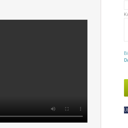
K
B
D
Ü