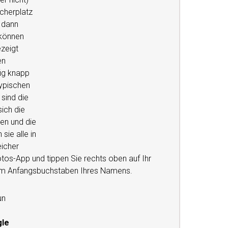
cherplatz
d dann
 können
zeigt
en
ig knapp
typischen
 sind die
sich die
en und die
sie alle in
icher
tos-App und tippen Sie rechts oben auf Ihr
 dem Anfangsbuchstaben Ihres Namens.
un
le