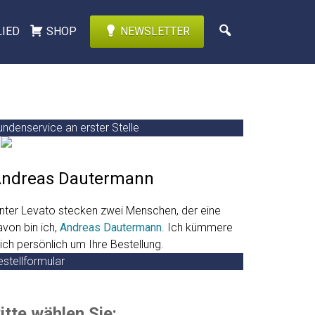
LIED
SHOP
NEWSLETTER
undenservice an erster Stelle
ndreas Dautermann
inter Levato stecken zwei Menschen, der eine
avon bin ich,
Andreas Dautermann
. Ich kümmere
ich persönlich um Ihre Bestellung.
estellformular
itte wählen Sie: