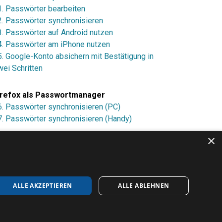
1. Passwörter bearbeiten
2. Passwörter synchronisieren
3. Passwörter auf Android nutzen
4. Passwörter am iPhone nutzen
5. Google-Konto absichern mit Bestätigung in
wei Schritten
irefox als Passwortmanager
6. Passwörter synchronisieren (PC)
7. Passwörter synchronisieren (Handy)
×
ALLE AKZEPTIEREN
ALLE ABLEHNEN
SUM
DATENSCHUTZERKLÄRUNG