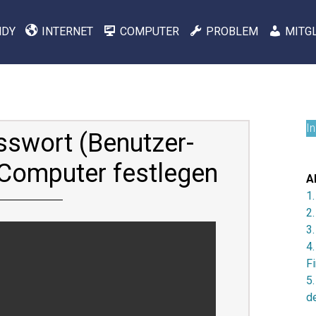
NDY
INTERNET
COMPUTER
PROBLEM
MITG
I
swort (Benutzer-
 Computer festlegen
A
1
2
3
4
Fi
5
d