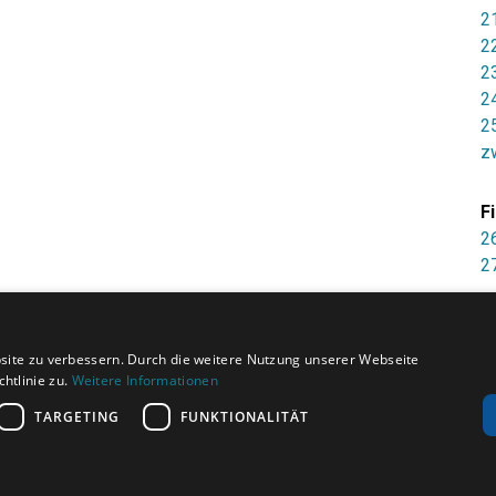
2
2
2
2
2
z
F
2
2
site zu verbessern. Durch die weitere Nutzung unserer Webseite
htlinie zu.
Weitere Informationen
TARGETING
FUNKTIONALITÄT
KONTAKT
PRESSE
PARTNER
IMPRES
AUSZEICHNUNGEN
ÜBER UNS
COPYRIGHT 2026 BY LEVATO GMBH