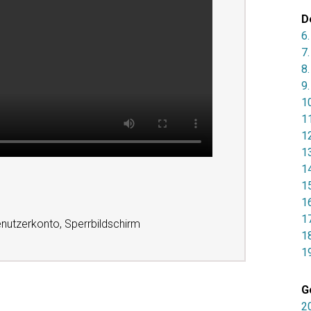
D
6
7
8
9
1
1
1
1
1
1
1
1
nutzerkonto, Sperrbildschirm
1
1
G
2