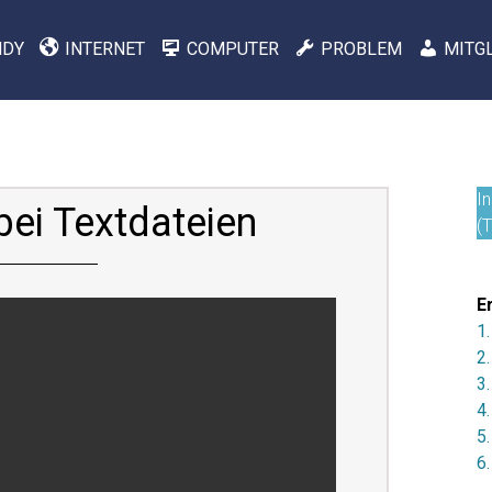
NDY
INTERNET
COMPUTER
PROBLEM
MITG
In
bei Textdateien
(
E
1.
2.
3
4.
5
6