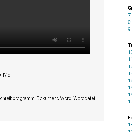
G
7
8
9.
T
10
11
1
1
 Bild.
14
1
1
 Schreibprogramm, Dokument, Word, Worddatei,
1
E
18
1