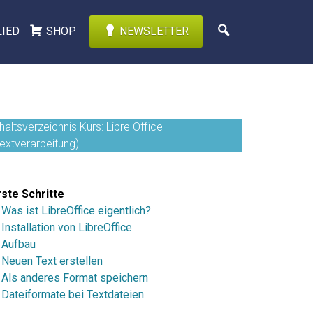
LIED
SHOP
NEWSLETTER
haltsverzeichnis Kurs: Libre Office
Textverarbeitung)
rste Schritte
 Was ist LibreOffice eigentlich?
 Installation von LibreOffice
. Aufbau
 Neuen Text erstellen
. Als anderes Format speichern
. Dateiformate bei Textdateien