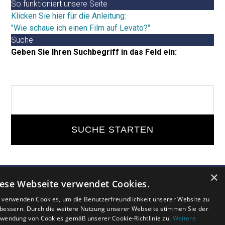
So funktioniert unsere Seite
Klicken Sie hier für die Anleitung:
"Wie schaue ich einen Film auf Levato?"
Suche
Geben Sie Ihren Suchbegriff in das Feld ein:
Suchbegriff
eingeben
×
ese Webseite verwendet Cookies.
 verwenden Cookies, um die Benutzerfreundlichkeit unserer Website zu
MEINUNG
FAQ
AGB
bessern. Durch die weitere Nutzung unserer Webseite stimmen Sie der
wendung von Cookies gemäß unserer Cookie-Richtlinie zu.
Weitere
KONTAKT
PRESSE
PARTNER