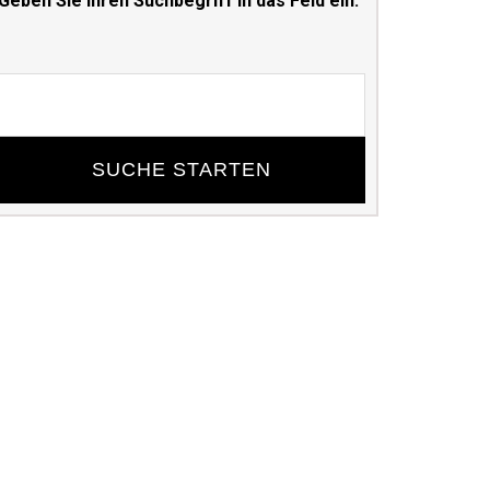
Geben Sie Ihren Suchbegriff in das Feld ein:
Suchbegriff
eingeben