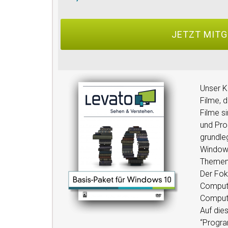
Unser K
Filme, 
Filme si
und Pro
grundle
Windows
Themen
Der Fok
Compute
Compute
Auf dies
“Program