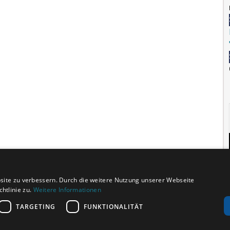
site zu verbessern. Durch die weitere Nutzung unserer Webseite
htlinie zu.
Weitere Informationen
TARGETING
FUNKTIONALITÄT
KONTAKT
PRESSE
PARTNER
IMPRES
AUSZEICHNUNGEN
ÜBER UNS