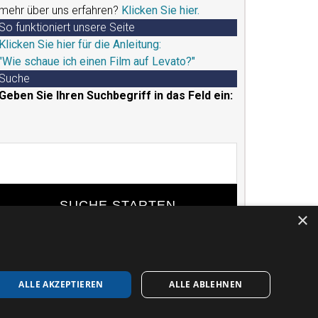
mehr über uns erfahren?
Klicken Sie hier.
So funktioniert unsere Seite
Klicken Sie hier für die Anleitung:
"Wie schaue ich einen Film auf Levato?"
Suche
Geben Sie Ihren Suchbegriff in das Feld ein:
Suchbegriff
eingeben
×
ALLE AKZEPTIEREN
ALLE ABLEHNEN
SUM
DATENSCHUTZERKLÄRUNG