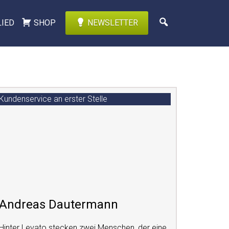
LIED
SHOP
NEWSLETTER
Kundenservice an erster Stelle
Andreas Dautermann
Hinter Levato stecken zwei Menschen, der eine